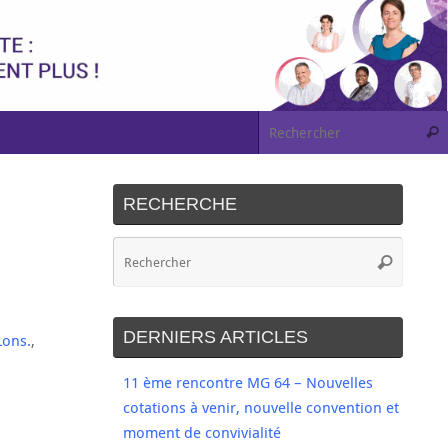
RECHERCHE
DERNIERS ARTICLES
Lons.
,
11 ème rencontre MG 64 – Nouvelles
cotations à venir, nouvelle convention et
moment de convivialité