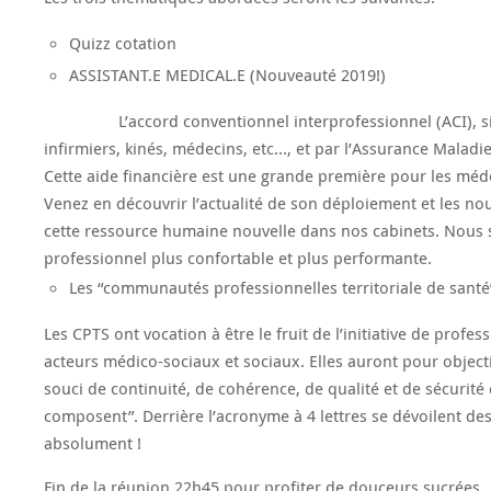
Quizz cotation
ASSISTANT.E MEDICAL.E (Nouveauté 2019!)
L’accord conventionnel interprofessionnel (ACI), signé, e
infirmiers, kinés, médecins, etc…, et par l’Assurance Maladi
Cette aide financière est une grande première pour les méde
Venez en découvrir l’actualité de son déploiement et les no
cette ressource humaine nouvelle dans nos cabinets. Nous so
professionnel plus confortable et plus performante.
Les “communautés professionnelles territoriale de santé
Les CPTS ont vocation à être le fruit de l’initiative de prof
acteurs médico-sociaux et sociaux. Elles auront pour objecti
souci de continuité, de cohérence, de qualité et de sécurité
composent”. Derrière l’acronyme à 4 lettres se dévoilent de
absolument !
Fin de la réunion 22h45 pour profiter de douceurs sucrées.