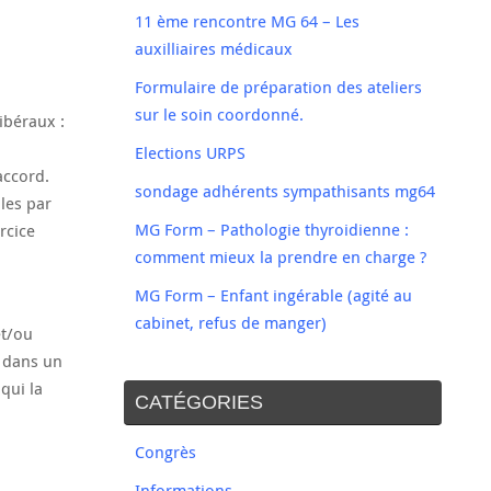
11 ème rencontre MG 64 – Les
auxilliaires médicaux
Formulaire de préparation des ateliers
sur le soin coordonné.
ibéraux :
Elections URPS
accord.
sondage adhérents sympathisants mg64
les par
MG Form – Pathologie thyroidienne :
rcice
comment mieux la prendre en charge ?
MG Form – Enfant ingérable (agité au
cabinet, refus de manger)
et/ou
s dans un
qui la
CATÉGORIES
Congrès
Informations